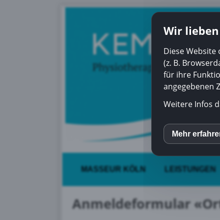
Wir lieben
Diese Website 
(z. B. Browser
für ihre Funkti
angegebenen Zw
Weitere Infos d
Mehr erfahr
inCM
MASSEUR KÖLN
LEISTUNGEN
Mato
Anmeldeformular «Or
Yout