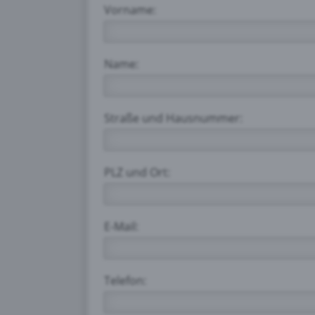
Vorname:
Vime
Name:
Face
Straße und Hausnummer:
Disq
PLZ und Ort:
E-Mail:
Telefon: