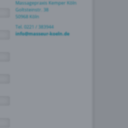
Massagepraxis Kemper Köln
Goltsteinstr. 38
50968 Köln
Tel. 0221 / 383944
info@masseur-koeln.de