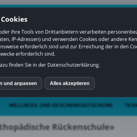
 Cookies
oder ihre Tools von Drittanbietern verarbeiten personenb
daten, IP-Adressen) und verwenden Cookies oder andere Ke
onsweise erforderlich sind und zur Erreichung der in den Coo
ecke erforderlich sind.
azu finden Sie in der Datenschutzerklärung.
en und anpassen
Alles akzeptieren
S
WELLNESS- UND GESCHENKGUTSCHEINE
TEA
mo (Piwik)
thopädische Rückenschule»
ube