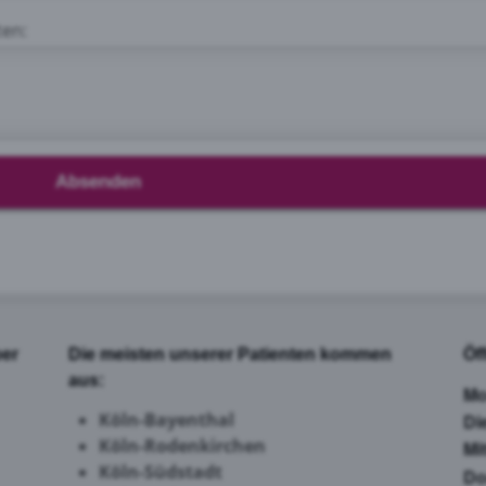
ten:
Absenden
per
Die meisten unserer Patienten kommen
Öf
aus:
Mo
Köln-Bayenthal
Di
Köln-Rodenkirchen
Mi
Köln-Südstadt
Do