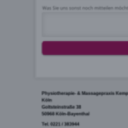
Was Sie uns sonst noch mitteilen möch
Physiotherapie- & Massagepraxis Kem
Köln
Goltsteinstraße 38
50968 Köln-Bayenthal
Tel. 0221 / 383944