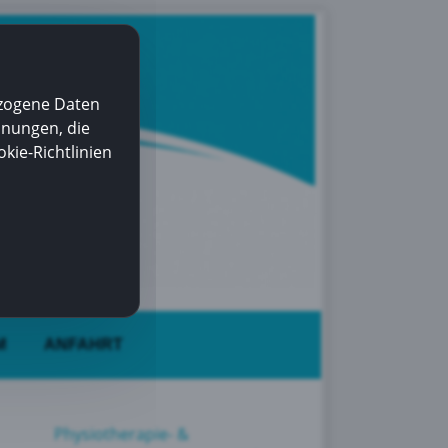
ezogene Daten
nnungen, die
kie-Richtlinien
M
ANFAHRT
Physiotherapie- &