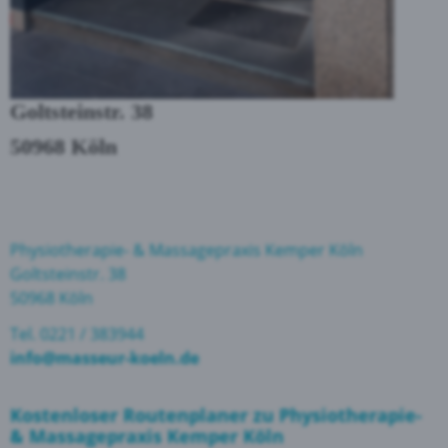
Goltsteinstr. 38
50968 Köln
Physiotherapie- & Massagepraxis Kemper Köln
Goltsteinstr. 38
50968 Köln
Tel. 0221 / 383944
info@masseur-koeln.de
Kostenloser Routenplaner zu Physiotherapie-
& Massagepraxis Kemper Köln