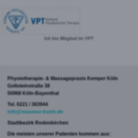
Ich bin Mitglied im VPT
Physiotherapie- & Massagepraxis Kemper Köln
Goltsteinstraße 38
50968 Köln-Bayenthal
Tel. 0221 / 383944
info@masseur-koeln.de
Stadtbezirk Rodenkirchen
Die meisten unserer Patienten kommen aus: