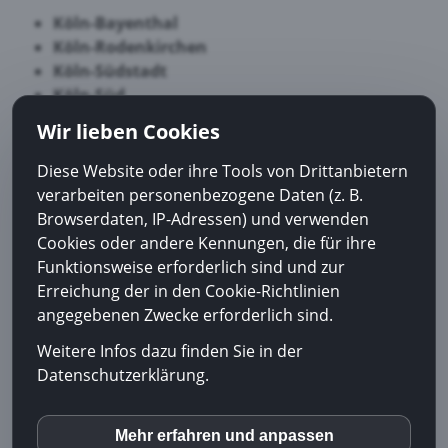
Köln-Bayenthal
Köln-Rodenkirchen
Köln-Südstadt
Köln-Süd
Köln-Innenstadt
Wir lieben Cookies
Köln-Lindenthal
Köln-Zollstock
Diese Website oder ihre Tools von Drittanbietern
verarbeiten personenbezogene Daten (z. B.
Browserdaten, IP-Adressen) und verwenden
Öffnungszeiten:
Cookies oder andere Kennungen, die für ihre
Funktionsweise erforderlich sind und zur
Montag
08:00–19:00
Erreichung der in den Cookie-Richtlinien
Dienstag
08:00–19:00
angegebenen Zwecke erforderlich sind.
Mittwoch
08:00–12:00
Donnerstag
08:00–19:00
Weitere Infos dazu finden Sie in der
Datenschutzerklärung.
Freitag
08:00–12:00
Samstags: Nach Vereinbarung
Mehr erfahren und anpassen
inCMS